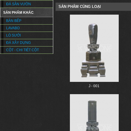
ĐÁ SÂN VƯỜN
SẢN PHẨM CÙNG LOẠI
SẢN PHẨM KHÁC
BÀN BẾP
LAVABO
LÒ SƯỞI
ĐÁ XÂY DỰNG
CỘT - CHI TIẾT CỘT
J - 001