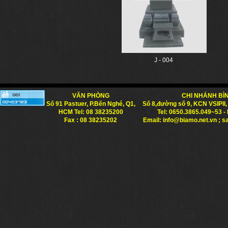
J - 004
VĂN PHÒNG
CHI NHÁNH B
Số 91 Pastuer, P.Bến Nghé, Q1,
Số 8,đường số 9, KCN VSIPII,
HCM Tel: 08 38235200
Tel: 0650.3865.049~53 -
Fax : 08 38235202
Email: info@biamo.net.vn ; 