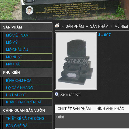
»
»
»
SẢN PHẨM
SẢN PHẨM
Mộ Nhật
SẢN PHẨM
J - 007
MỘ VIỆT NAM
MỘ MỸ
MỘ CHÂU ÂU
MỘ NHẬT
MẪU ĐÁ
PHỤ KIỆN
BÌNH CẮM HOA
LỌ CẮM NHANG
Xem ảnh lớn
HŨ HÀI CỐT
KHẮC HÌNH TRÊN ĐÁ
CHI TIẾT SẢN PHẨM
HÌNH ẢNH KHÁC
CẢNH QUAN-SÂN VƯỜN
sdhd
THIẾT KẾ VÀ THI CÔNG
BÀN,GHẾ ĐÁ