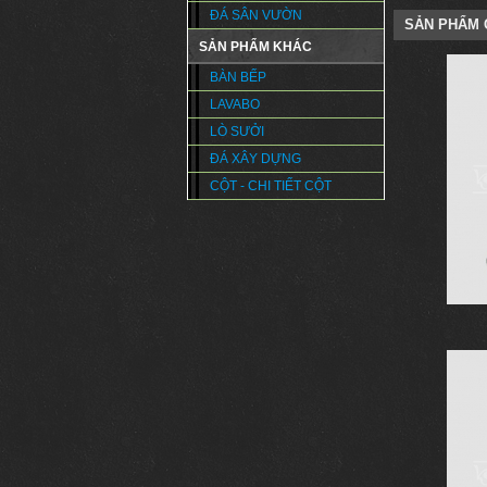
ĐÁ SÂN VƯỜN
SẢN PHẨM 
SẢN PHẨM KHÁC
BÀN BẾP
LAVABO
LÒ SƯỞI
ĐÁ XÂY DỰNG
CỘT - CHI TIẾT CỘT