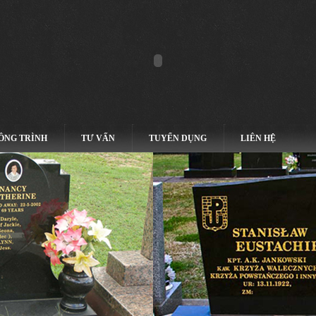
ÔNG TRÌNH
TƯ VẤN
TUYỂN DỤNG
LIÊN HỆ