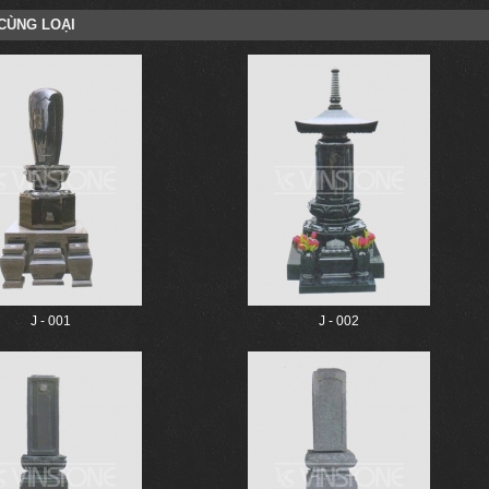
CÙNG LOẠI
J - 001
J - 002