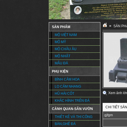
»
SẢN PH
SẢN PHẨM
MỘ VIỆT NAM
MỘ MỸ
MỘ CHÂU ÂU
MỘ NHẬT
MẪU ĐÁ
PHỤ KIỆN
BÌNH CẮM HOA
LỌ CẮM NHANG
Xem ảnh lớ
HŨ HÀI CỐT
KHẮC HÌNH TRÊN ĐÁ
CHI TIẾT SẢ
CẢNH QUAN-SÂN VƯỜN
gjfgm
THIẾT KẾ VÀ THI CÔNG
BÀN,GHẾ ĐÁ