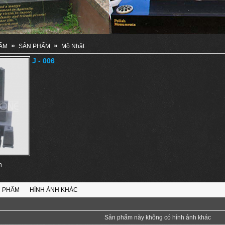
»
»
ẨM
SẢN PHẨM
Mộ Nhật
J - 006
n
N PHẨM
HÌNH ẢNH KHÁC
Sản phẩm này không có hình ảnh khác