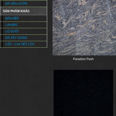
ĐÁ SÂN VƯỜN
SẢN PHẨM KHÁC
BÀN BẾP
LAVABO
LÒ SƯỞI
ĐÁ XÂY DỰNG
CỘT - CHI TIẾT CỘT
Paradiso Pash