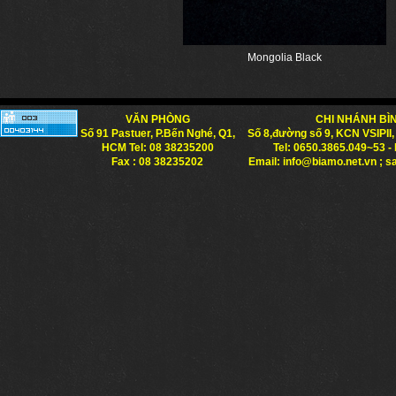
Mongolia Black
VĂN PHÒNG
CHI NHÁNH B
Số 91 Pastuer, P.Bến Nghé, Q1,
Số 8,đường số 9, KCN VSIPII,
HCM Tel: 08 38235200
Tel: 0650.3865.049~53 -
Fax : 08 38235202
Email: info@biamo.net.vn ; 