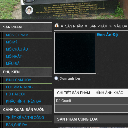
»
»
»
SẢN PHẨM
SẢN PHẨM
MẪU ĐÁ
SẢN PHẨM
Đen Ấn Độ
MỘ VIỆT NAM
MỘ MỸ
MỘ CHÂU ÂU
MỘ NHẬT
MẪU ĐÁ
PHỤ KIỆN
Xem ảnh lớn
BÌNH CẮM HOA
LỌ CẮM NHANG
CHI TIẾT SẢN PHẨM
HÌNH ẢNH KHÁC
HŨ HÀI CỐT
Đá Granit
KHẮC HÌNH TRÊN ĐÁ
CẢNH QUAN-SÂN VƯỜN
THIẾT KẾ VÀ THI CÔNG
SẢN PHẨM CÙNG LOẠI
BÀN,GHẾ ĐÁ